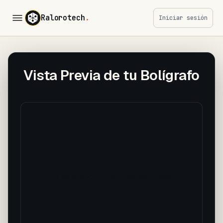
Ralorotech
.
Iniciar sesión
Vista Previa de tu Bolígrafo
No se proporcionó ninguna imagen