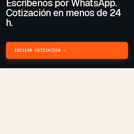
Escríbenos por WhatsApp.
Cotización en menos de 24
h.
INICIAR COTIZACIÓN →
Ralorotech
.
Taller de prototipado en Guadalajara. Impresión
3D, diseño de PCB y desarrollo de firmware para
makers, startups y empresas.