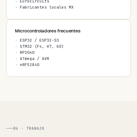
Eurocircuits
Fabricantes locales MX
Microcontroladores frecuentes
ESP32 / ESP32-S3
STM32 (F4, H7, G0)
RP2040
ATmega / AVR
nRF52840
06 · TRABAJO