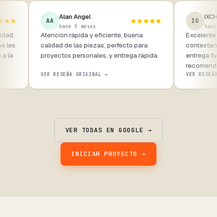
Alan Angel
AA
IG
hace 5 meses
hac
lidad.
Atención rápida y eficiente, buena
Excelente
ue les
calidad de las piezas, perfecto para
contestan
 a la
proyectos personales, y entrega rápida.
entrega f
recomend
VER RESEÑA ORIGINAL →
VER RESEÑ
VER TODAS EN GOOGLE →
INICIAR PROYECTO →