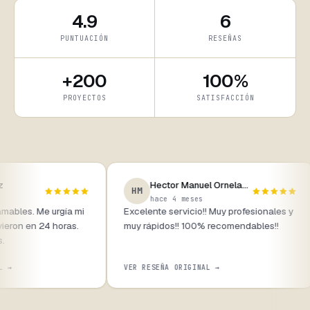
4.9
6
PUNTUACIÓN
RESEÑAS
+200
100%
PROYECTOS
SATISFACCIÓN
z
Hector Manuel Ornelas Gamon
HM
hace 4 meses
mables. Me urgía mi
Excelente servicio!! Muy profesionales y
ieron en 24 horas.
muy rápidos!! 100% recomendables!!
.
L →
VER RESEÑA ORIGINAL →